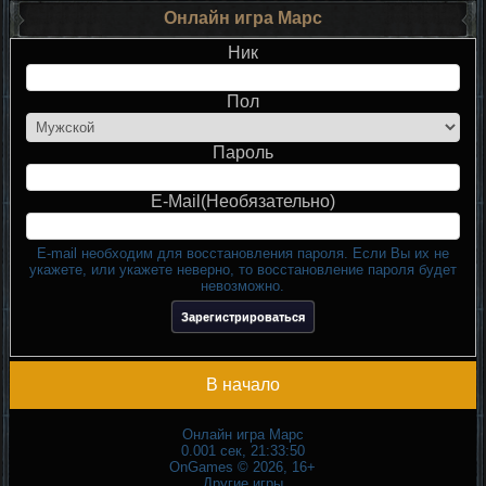
Онлайн игра Марс
Ник
Пол
Пароль
E-Mail(Необязательно)
E-mail необходим для восстановления пароля. Если Вы их не
укажете, или укажете неверно, то восстановление пароля будет
невозможно.
В начало
Онлайн игра Марс
0.001 сек, 21:33:50
OnGames ©
2026
, 16+
Другие игры